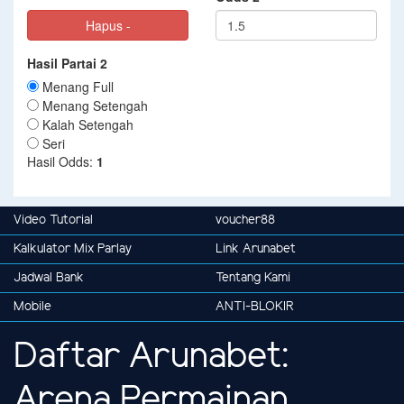
Video Tutorial
voucher88
Kalkulator Mix Parlay
Link Arunabet
Jadwal Bank
Tentang Kami
Mobile
ANTI-BLOKIR
Daftar Arunabet:
Arena Permainan