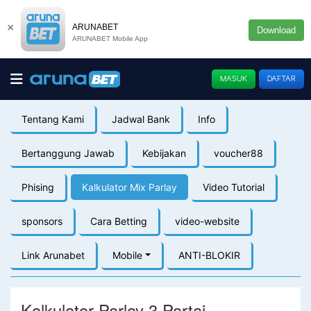
×
ARUNABET
Download
ARUNABET Mobile App
MASUK
DAFTAR
Tentang Kami
Jadwal Bank
Info
Bertanggung Jawab
Kebijakan
voucher88
Phising
Kalkulator Mix Parlay
Video Tutorial
sponsors
Cara Betting
video-website
Link Arunabet
Mobile
ANTI-BLOKIR